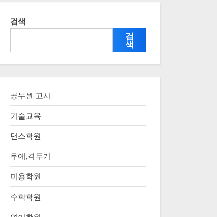
검색
검
색
공무원 고시
기술교육
댄스학원
무예,격투기
미용학원
수학학원