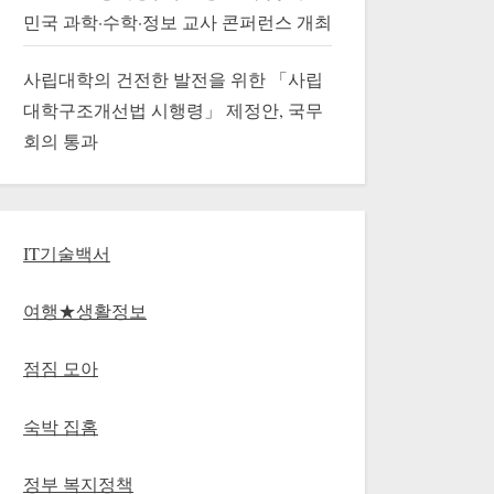
민국 과학·수학·정보 교사 콘퍼런스 개최
사립대학의 건전한 발전을 위한 「사립
대학구조개선법 시행령」 제정안, 국무
회의 통과
IT기술백서
여행★생활정보
점짐 모아
숙박 집홈
정부 복지정책