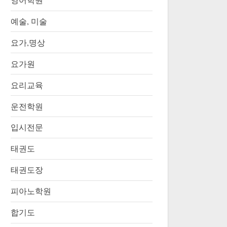
영어학원
예술, 미술
요가,명상
요가원
요리교육
운전학원
입시전문
태권도
태권도장
피아노학원
합기도