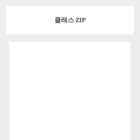
Skip
to
클래스 ZIP
content