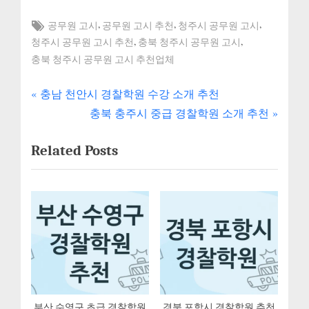
Tags:
,
,
,
공무원 고시
공무원 고시 추천
청주시 공무원 고시
,
,
청주시 공무원 고시 추천
충북 청주시 공무원 고시
충북 청주시 공무원 고시 추천업체
P
글
충남 천안시 경찰학원 수강 소개 추천
r
N
충북 충주시 중급 경찰학원 소개 추천
내
e
e
Related Posts
v
x
비
i
t
게
o
P
u
o
이
s
s
션
P
t
o
:
s
t
부산 수영구 초급 경찰학원
경북 포항시 경찰학원 추천