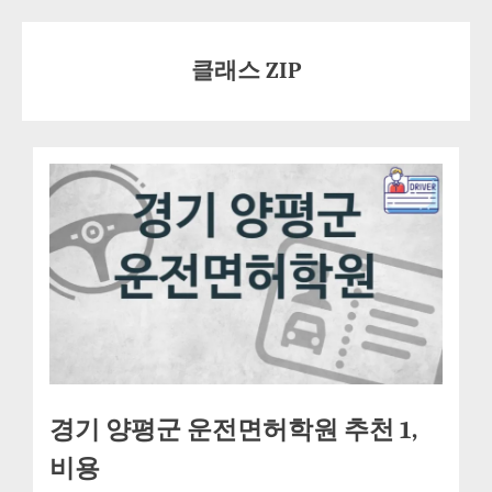
Skip
to
클래스 ZIP
content
경기 양평군 운전면허학원 추천 1,
비용