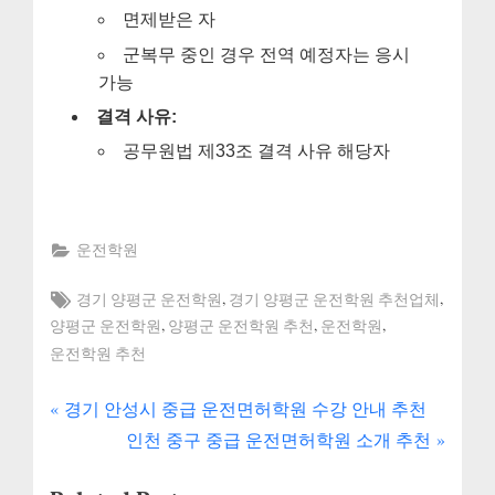
면제받은 자
군복무 중인 경우 전역 예정자는 응시
가능
결격 사유:
공무원법 제33조 결격 사유 해당자
운전학원
Tags:
,
,
경기 양평군 운전학원
경기 양평군 운전학원 추천업체
,
,
,
양평군 운전학원
양평군 운전학원 추천
운전학원
운전학원 추천
P
글
경기 안성시 중급 운전면허학원 수강 안내 추천
r
N
인천 중구 중급 운전면허학원 소개 추천
내
e
e