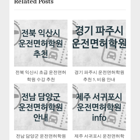
Related Posts
v
x
비
i
t
게
o
P
u
o
이
s
s
션
P
t
o
:
s
t
전북 익산시 초급 운전면허
경기 파주시 운전면허학원
학원 수강 추천
추천 5, 비용 안내
:
전남 담양군 운전면허학원
제주 서귀포시 운전면허학