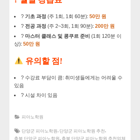
?
기초 과정
(주 1회, 1회 60분):
50만 원
?
전공 과정
(주 2~3회, 1회 90분):
200만 원
?
마스터 클래스 및 콩쿠르 준비
(1회 120분 이
상):
50만 원
유의할 점!
? 수강료 부담이 큼: 취미생들에게는 어려울 수
있음
? 시설 차이 있음
피아노학원
Tags:
,
,
단양군 피아노학원
단양군 피아노학원 추천
,
충북 단양군 피아노학원
충북 단양군 피아노학원 추천업체