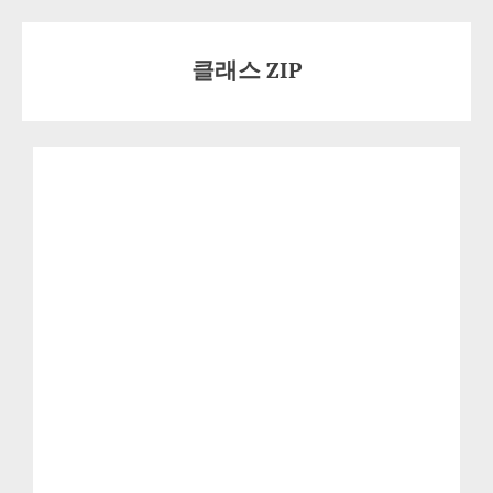
Skip
to
클래스 ZIP
content