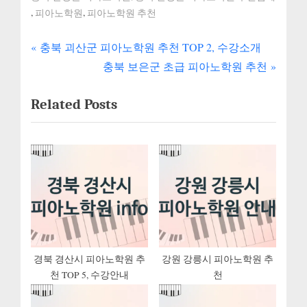
,
,
피아노학원
피아노학원 추천
P
글
충북 괴산군 피아노학원 추천 TOP 2, 수강소개
r
N
충북 보은군 초급 피아노학원 추천
내
e
e
Related Posts
v
x
비
i
t
게
o
P
u
o
이
s
s
션
P
t
o
:
s
t
경북 경산시 피아노학원 추
강원 강릉시 피아노학원 추
천 TOP 5, 수강안내
천
: