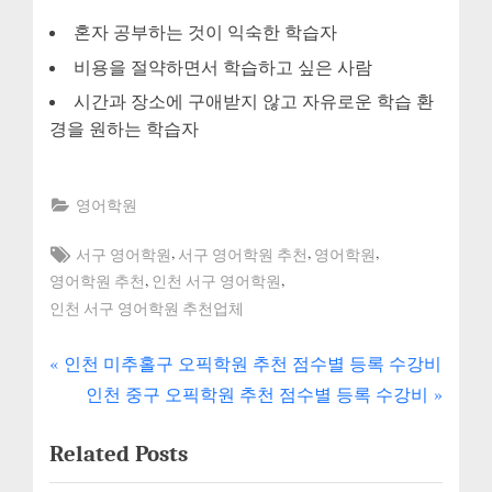
혼자 공부하는 것이 익숙한 학습자
비용을 절약하면서 학습하고 싶은 사람
시간과 장소에 구애받지 않고 자유로운 학습 환
경을 원하는 학습자
영어학원
Tags:
,
,
,
서구 영어학원
서구 영어학원 추천
영어학원
,
,
영어학원 추천
인천 서구 영어학원
인천 서구 영어학원 추천업체
P
글
인천 미추홀구 오픽학원 추천 점수별 등록 수강비
r
N
인천 중구 오픽학원 추천 점수별 등록 수강비
내
e
e
Related Posts
v
x
비
i
t