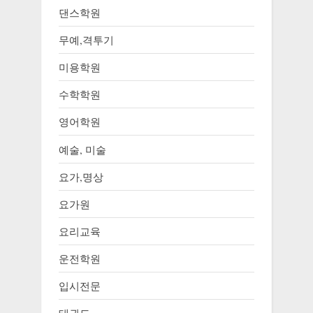
댄스학원
무예,격투기
미용학원
수학학원
영어학원
예술, 미술
요가,명상
요가원
요리교육
운전학원
입시전문