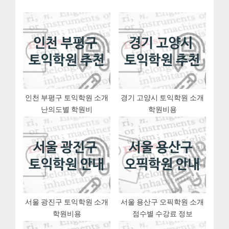
게
o
P
u
o
이
s
s
션
P
t
o
:
s
t
인천 부평구 토익학원 소개
경기 고양시 토익학원 소개
난의도별 학원비
학원비용
:
서울 광진구 토익학원 소개
서울 용산구 오픽학원 소개
학원비용
점수별 수강료 정보