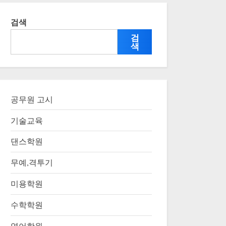
검색
검
색
공무원 고시
기술교육
댄스학원
무예,격투기
미용학원
수학학원