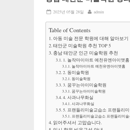
Posted
By
2025년 05월 28일
admin
on
Table of Contents
아동 미술 전문 학원에 대해 알아보기
태안군 미술학원 추천 TOP 5
충남 태안군 인근 미술학원 추천
1. 놀작마이아트 예천유엔아이앳홈
놀작마이아트 예천유엔아이앳홈
2. 동미술학원
동미술학원
3. 꿈꾸는아이미술학원
꿈꾸는아이미술학원
4. 사과나무화실
사과나무화실
5. 프랜들리미술교습소 프랜들리
프랜들리미술교습소 프랜들리미술
읽어주셔서 고맙습니다.
입시 학원 비용구성 안내