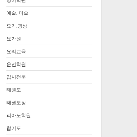
영어학원
예술, 미술
요가,명상
요가원
요리교육
운전학원
입시전문
태권도
태권도장
피아노학원
합기도