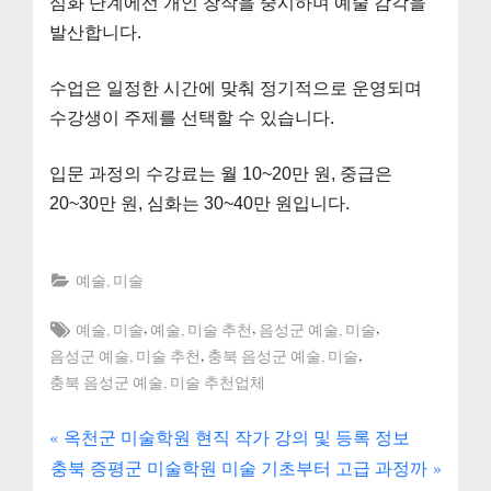
심화 단계에선 개인 창작을 중시하며 예술 감각을
발산합니다.
수업은 일정한 시간에 맞춰 정기적으로 운영되며
수강생이 주제를 선택할 수 있습니다.
입문 과정의 수강료는 월 10~20만 원, 중급은
20~30만 원, 심화는 30~40만 원입니다.
예술, 미술
Tags:
,
,
,
예술, 미술
예술, 미술 추천
음성군 예술, 미술
,
,
음성군 예술, 미술 추천
충북 음성군 예술, 미술
충북 음성군 예술, 미술 추천업체
P
글
옥천군 미술학원 현직 작가 강의 및 등록 정보
N
r
충북 증평군 미술학원 미술 기초부터 고급 과정까
내