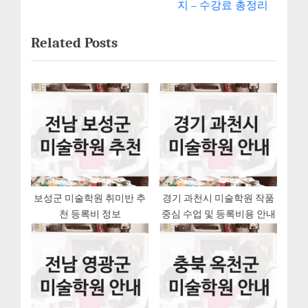
e
e
지 – 수강료 총정리
x
v
비
Related Posts
t
i
게
P
o
o
u
이
s
s
션
t
P
:
o
s
t
:
보성군 미술학원 취미반 추
경기 과천시 미술학원 작품
천 등록비 정보
중심 수업 및 등록비용 안내