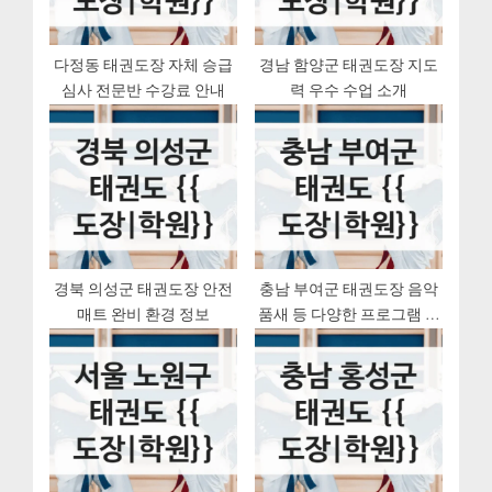
t
:
다정동 태권도장 자체 승급
경남 함양군 태권도장 지도
심사 전문반 수강료 안내
력 우수 수업 소개
경북 의성군 태권도장 안전
충남 부여군 태권도장 음악
매트 완비 환경 정보
품새 등 다양한 프로그램 총
정리