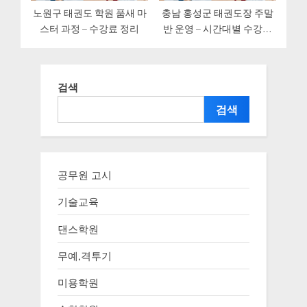
노원구 태권도 학원 품새 마
충남 홍성군 태권도장 주말
스터 과정 – 수강료 정리
반 운영 – 시간대별 수강료
비교
검색
검색
공무원 고시
기술교육
댄스학원
무예,격투기
미용학원