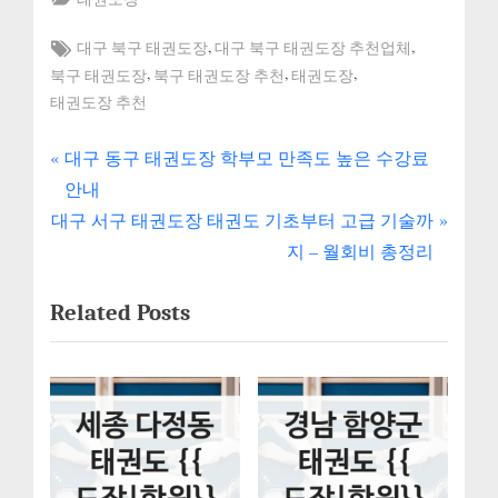
Tags:
,
,
대구 북구 태권도장
대구 북구 태권도장 추천업체
,
,
,
북구 태권도장
북구 태권도장 추천
태권도장
태권도장 추천
P
글
대구 동구 태권도장 학부모 만족도 높은 수강료
r
안내
내
N
e
대구 서구 태권도장 태권도 기초부터 고급 기술까
e
v
비
지 – 월회비 총정리
x
i
게
Related Posts
t
o
P
u
이
o
s
션
s
P
t
o
:
s