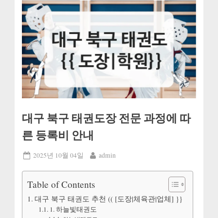
대구 북구 태권도장 전문 과정에 따
른 등록비 안내
Posted
By
2025년 10월 04일
admin
on
Table of Contents
대구 북구 태권도 추천 (( [도장|체육관|업체] }}
1. 하늘빛태권도