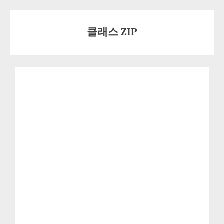
Skip
to
클래스 ZIP
content