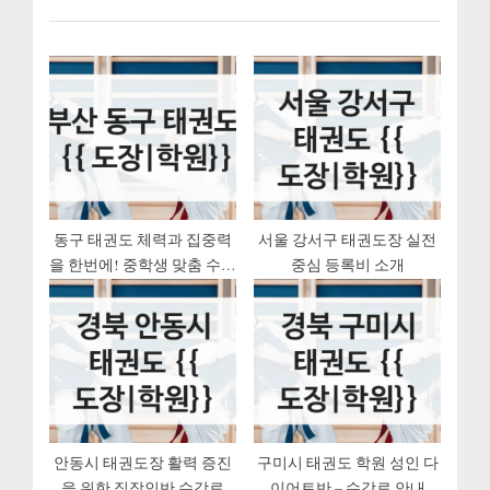
게
P
o
o
u
이
s
s
션
t
P
:
o
s
t
:
동구 태권도 체력과 집중력
서울 강서구 태권도장 실전
을 한번에! 중학생 맞춤 수련
중심 등록비 소개
월회비 및 시간표 안내
안동시 태권도장 활력 증진
구미시 태권도 학원 성인 다
을 위한 직장인반 수강료
이어트반 – 수강료 안내