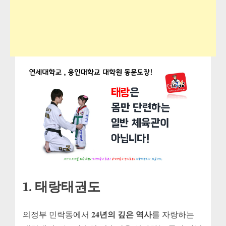
1. 태랑태권도
24년의 깊은 역사
의정부 민락동에서
를 자랑하는