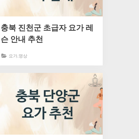
충북 진천군 초급자 요가 레
슨 안내 추천
요가,명상