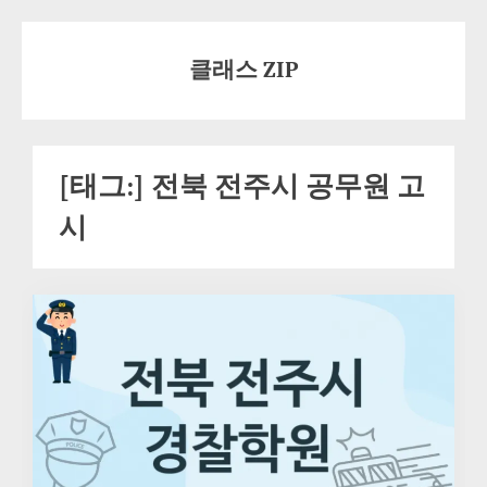
Skip
to
클래스 ZIP
content
[태그:]
전북 전주시 공무원 고
시